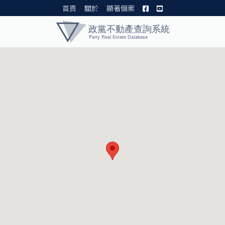
首頁
關於
顯著個案
黨產資料庫 I