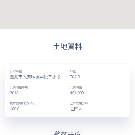
土地資料
行政區段
地號
臺北市大安區復興段三小段
704-3
公告現值年度
公告現值
2018
481,000
謄本面積(平方公尺)
土地使用分區
100.0
住四區
黨產去向