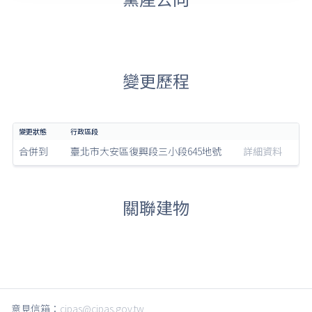
變更歷程
合併到
臺北市大安區復興段三小段645地號
詳細資料
關聯建物
意見信箱：
cipas@cipas.gov.tw