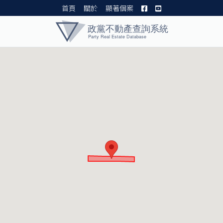
首頁
關於
顯著個案
黨產資料庫 I