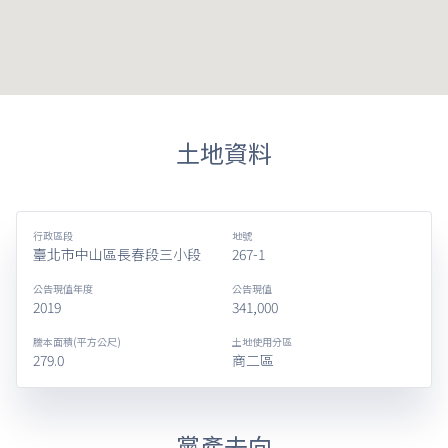
土地資料
行政區段
地號
臺北市中山區長春段三小段
267-1
公告現值年度
公告現值
2019
341,000
謄本面積(平方公尺)
土地使用分區
279.0
商二區
黨產去向