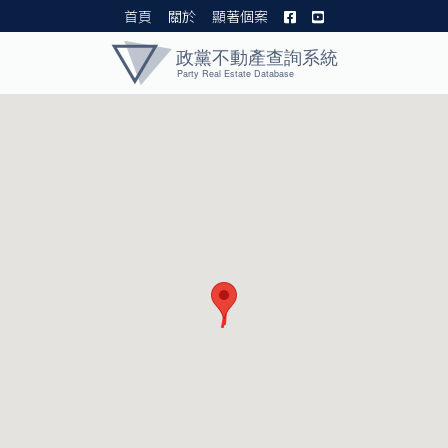
首頁
關於
顯著個案
黨產資料庫 I