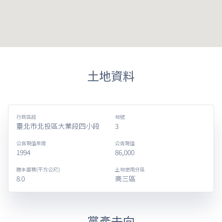
土地資料
行政區段
地號
臺北市北投區大業段四小段
3
公告現值年度
公告現值
1994
86,000
謄本面積(平方公尺)
土地使用分區
8.0
商三區
黨產去向