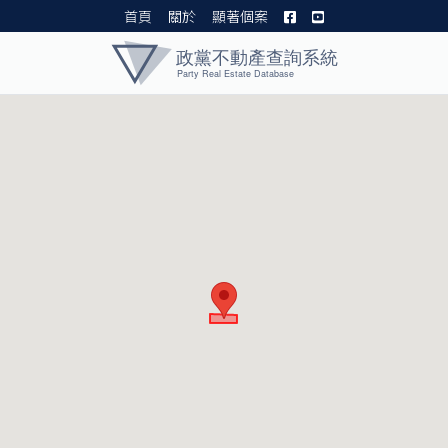
首頁
關於
顯著個案
黨產資料庫 I