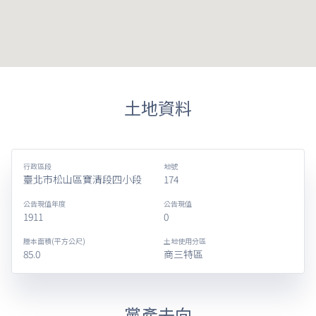
土地資料
行政區段
地號
臺北市松山區寶清段四小段
174
公告現值年度
公告現值
1911
0
謄本面積(平方公尺)
土地使用分區
85.0
商三特區
黨產去向