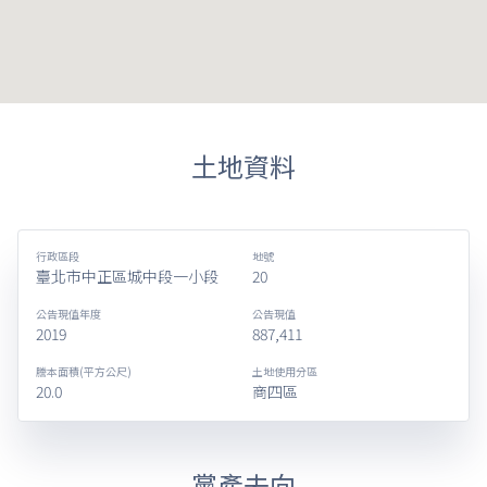
土地資料
行政區段
地號
臺北市中正區城中段一小段
20
公告現值年度
公告現值
2019
887,411
謄本面積(平方公尺)
土地使用分區
20.0
商四區
黨產去向