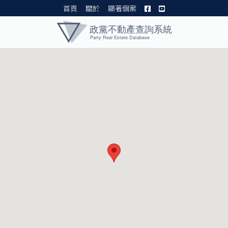
首頁
關於
顯著個案
黨產資料庫 I