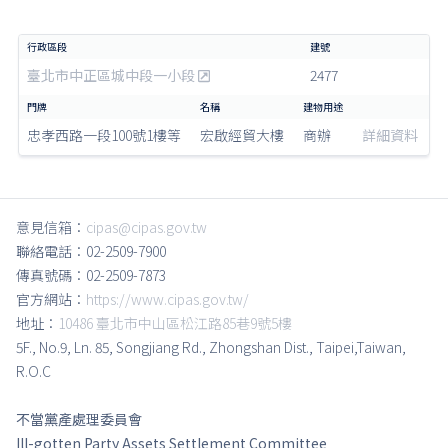
臺北市中正區城中段一小段
2477
忠孝西路一段100號1樓等
宏啟經貿大樓
商辦
詳細資料
意見信箱：
cipas@cipas.gov.tw
聯絡電話：02-2509-7900
傳真號碼：02-2509-7873
官方網站：
https://www.cipas.gov.tw/
地址：
10486 臺北市中山區松江路85巷9號5樓
5F., No.9, Ln. 85, Songjiang Rd., Zhongshan Dist., Taipei,Taiwan,
R.O.C
不當黨產處理委員會
Ill-gotten Party Assets Settlement Committee