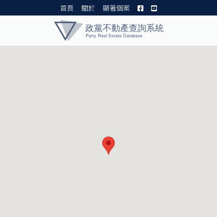
首頁
關於
顯著個案
黨產資料庫 I