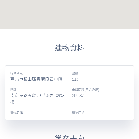
建物資料
行政區段
建號
臺北市松山區寶清段四小段
915
門牌
申報面積(平方公尺)
南京東路五段291巷5弄10號3
209.82
樓
建物名稱
建物用途
黨產去向