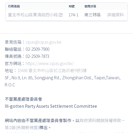
臺北市松山區寶清段四小段
174-1
商三特區
詳細資料
意見信箱：
cipas@cipas.gov.tw
聯絡電話：02-2509-7900
傳真號碼：02-2509-7873
官方網站：
https://www.cipas.gov.tw/
地址：
10486 臺北市中山區松江路85巷9號5樓
5F., No.9, Ln. 85, Songjiang Rd., Zhongshan Dist., Taipei,Taiwan,
R.O.C
不當黨產處理委員會
Ill-gotten Party Assets Settlement Committee
網站內容由不當黨產處理委員會製作，以
政府資料開放授權條款－
第1版(另開新視窗)
釋出。