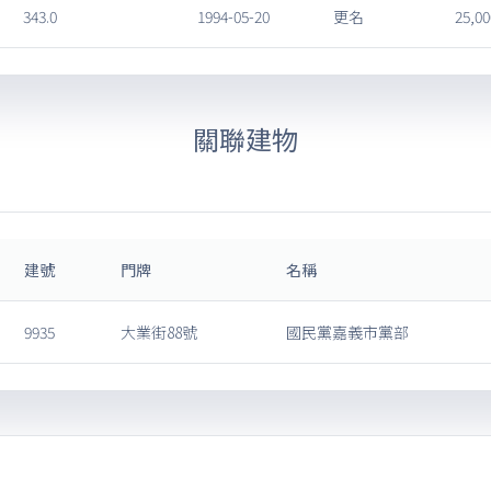
343.0
1994-05-20
更名
25,00
關聯建物
建號
門牌
名稱
9935
大業街88號
國民黨嘉義市黨部