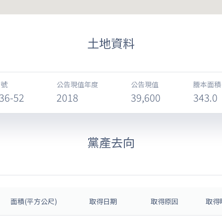
土地資料
地號
公告現值年度
公告現值
謄本面積
36-52
2018
39,600
343.0
黨產去向
面積(平方公尺)
取得日期
取得原因
取得