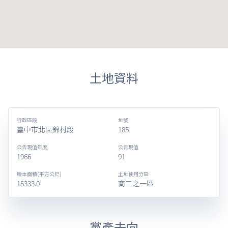
土地資料
行政區段
地號
臺中市北區錦村段
185
公告現值年度
公告現值
1966
91
謄本面積(平方公尺)
土地使用分區
15333.0
商二之一區
黨產去向