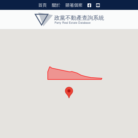
首頁
關於
顯著個案
黨產資料庫 I