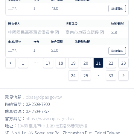
土地
1
73.0
詳細
資料
中國國民黨臺灣省委員會
臺南市東區立德段
519
土地
1
51.0
詳細
資料
1
…
17
18
19
20
21
22
23
24
25
…
33
意見信箱：
cipas@cipas.gov.tw
聯絡電話：02-2509-7900
傳真號碼：02-2509-7873
官方網站：
https://www.cipas.gov.tw/
地址：
10486 臺北市中山區松江路85巷9號5樓
5F., No.9, Ln. 85, Songjiang Rd., Zhongshan Dist., Taipei,Taiwan,