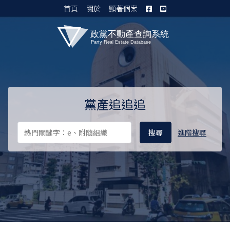
首頁
關於
顯著個案
黨產資料庫 I
黨產追追追
進階搜尋