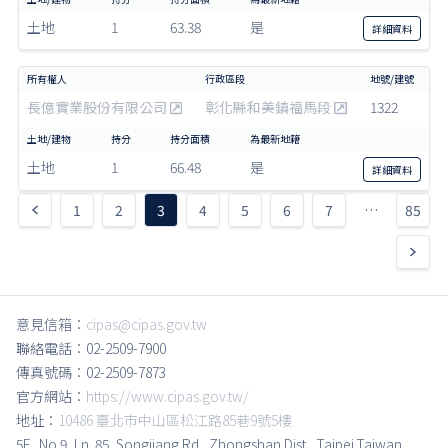
土地
1
63.38
是
詳細
資料
長億實業股份有限公司
彰化縣和美鎮福馬段
1322
土地
1
66.48
是
詳細
資料
1
2
3
4
5
6
7
…
85
意見信箱：
cipas@cipas.gov.tw
聯絡電話：02-2509-7900
傳真號碼：02-2509-7873
官方網站：
https://www.cipas.gov.tw/
地址：
10486 臺北市中山區松江路85巷9號5樓
5F., No.9, Ln. 85, Songjiang Rd., Zhongshan Dist., Taipei,Taiwan,