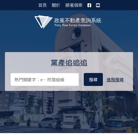
首頁
關於
顯著個案
黨產資料庫 I
黨產追追追
進階搜尋