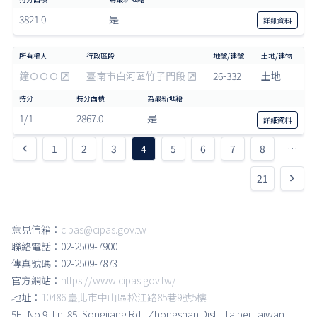
3821.0
是
詳細
資料
鐘ＯＯＯ
臺南市白河區竹子門段
26-332
土地
1/1
2867.0
是
詳細
資料
1
2
3
4
5
6
7
8
…
21
意見信箱：
cipas@cipas.gov.tw
聯絡電話：02-2509-7900
傳真號碼：02-2509-7873
官方網站：
https://www.cipas.gov.tw/
地址：
10486 臺北市中山區松江路85巷9號5樓
5F., No.9, Ln. 85, Songjiang Rd., Zhongshan Dist., Taipei,Taiwan,