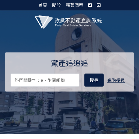
首頁
關於
顯著個案
黨產資料庫 I
黨產追追追
進階搜尋