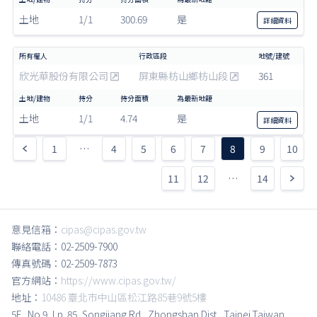
土地
1/1
300.69
是
詳細
資料
欣光華股份有限公司
屏東縣枋山鄉枋山段
361
土地
1/1
4.74
是
詳細
資料
1
…
4
5
6
7
8
9
10
11
12
…
14
意見信箱：
cipas@cipas.gov.tw
聯絡電話：02-2509-7900
傳真號碼：02-2509-7873
官方網站：
https://www.cipas.gov.tw/
地址：
10486 臺北市中山區松江路85巷9號5樓
5F., No.9, Ln. 85, Songjiang Rd., Zhongshan Dist., Taipei,Taiwan,