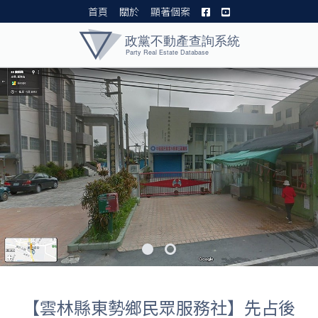
首頁
關於
顯著個案
黨產資料庫 I
【雲林縣東勢鄉民眾服務社】先占後