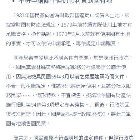
不符申購條件但仍順利買到國有地
1981年國民黨向當時財政部國產局申請買入土地，根
據當時國有財產法規定，1970年前持續實際使用土地才有
承購資格。換句話說，1970年3月以前就有使用國有土地
的事實，才可以依法申請承租，再依規定申請購買。
國產局審查發現此承購案件有問題，於是陳報行政院：
「…國民黨雲林縣東勢鄉民眾服務分社建築辦公廳舍使
用，
因無法檢具民國59年3月以前之房屋建築時間文件
，
不合一般租購規定，惟該地已經建屋使用，且該分社以服
務民眾……，情形特殊，不宜標售，擬請准依國有財產法
施行細則第54條第3項規定專案讓售。」嗣後，行政院回
復核准照辦！因此，國產局根據行政院地核准，將此二筆
國有地讓售國民黨。
簡言之，
國民黨原不符合購地的法定條件，但經行政院