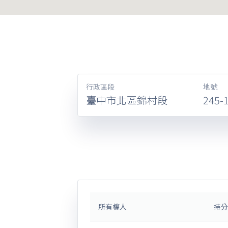
行政區段
地號
臺中市北區錦村段
245-
所有權人
持分