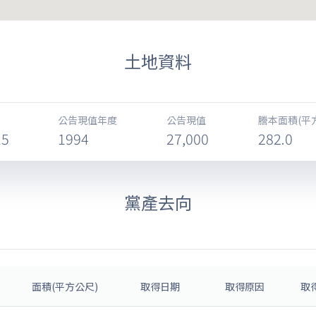
土地資料
公告現值年度
公告現值
謄本面積(平
15
1994
27,000
282.0
黨產去向
面積(平方公尺)
取得日期
取得原因
取