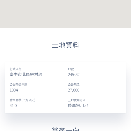
土地資料
行政區段
地號
臺中市北區錦村段
245-52
公告現值年度
公告現值
1994
27,000
謄本面積(平方公尺)
土地使用分區
41.0
停車場用地
黨產去向