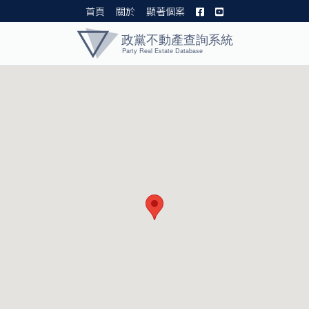
首頁
關於
顯著個案
黨產資料庫 I