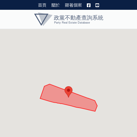
首頁
關於
顯著個案
黨產資料庫 I