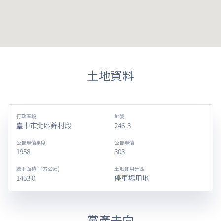
土地資料
行政區段
地號
臺中市北區錦村段
246-3
公告現值年度
公告現值
1958
303
謄本面積(平方公尺)
土地使用分區
1453.0
停車場用地
黨產去向