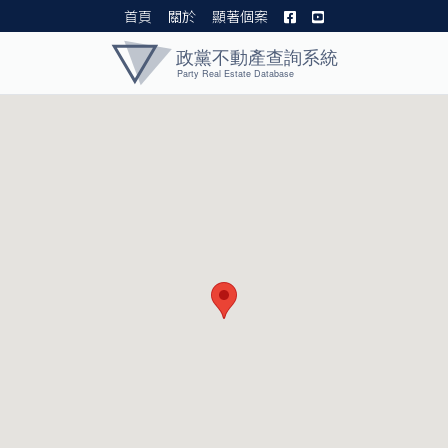
首頁
關於
顯著個案
黨產資料庫 I