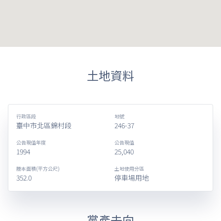
土地資料
行政區段
地號
臺中市北區錦村段
246-37
公告現值年度
公告現值
1994
25,040
謄本面積(平方公尺)
土地使用分區
352.0
停車場用地
黨產去向