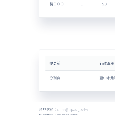
楊ＯＯＯ
1
5.0
變更前
行政區段
分割自
臺中市北區
意見信箱：
cipas@cipas.gov.tw