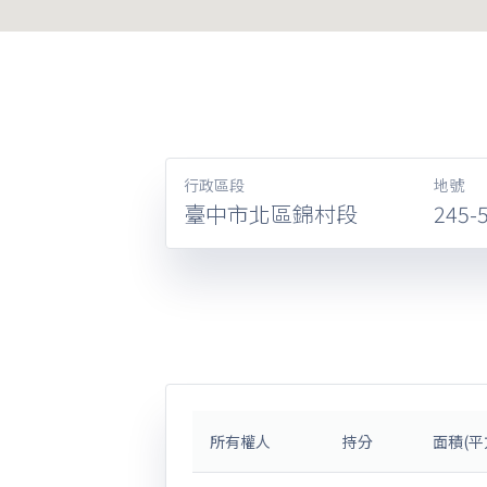
行政區段
地號
臺中市北區錦村段
245-
所有權人
持分
面積(平