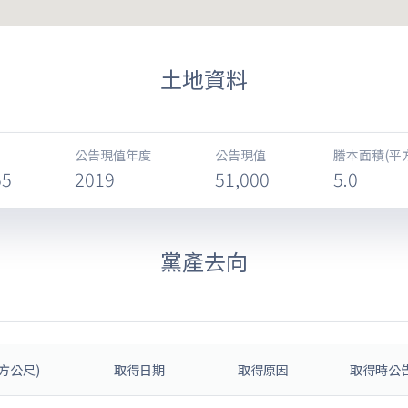
土地資料
公告現值年度
公告現值
謄本面積(平
55
2019
51,000
5.0
黨產去向
方公尺)
取得日期
取得原因
取得時公