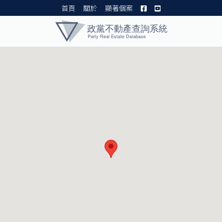
首頁
關於
顯著個案
黨產資料庫 I