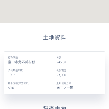
土地資料
行政區段
地號
臺中市北區錦村段
245-37
公告現值年度
公告現值
1997
23,000
謄本面積(平方公尺)
土地使用分區
50.0
商二之一區
黨產去向