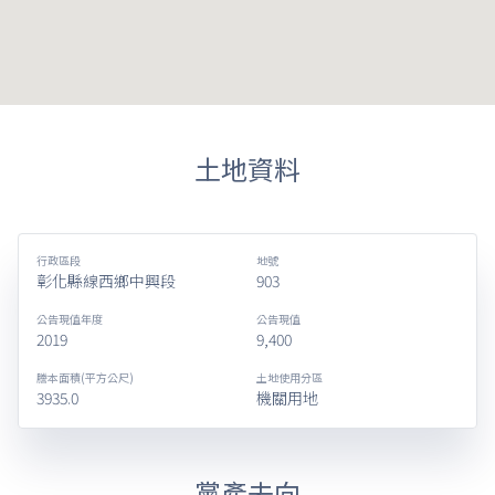
土地資料
行政區段
地號
彰化縣線西鄉中興段
903
公告現值年度
公告現值
2019
9,400
謄本面積(平方公尺)
土地使用分區
3935.0
機關用地
黨產去向