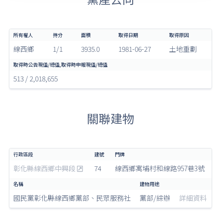
線西鄉
1/1
3935.0
1981-06-27
土地重劃
513 / 2,018,655
關聯建物
彰化縣線西鄉中興段
74
線西鄉寓埔村和線路957巷3號
國民黨彰化縣線西鄉黨部、民眾服務社
黨部/綜辦
詳細資料