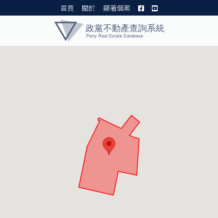
首頁
關於
顯著個案
黨產資料庫 I