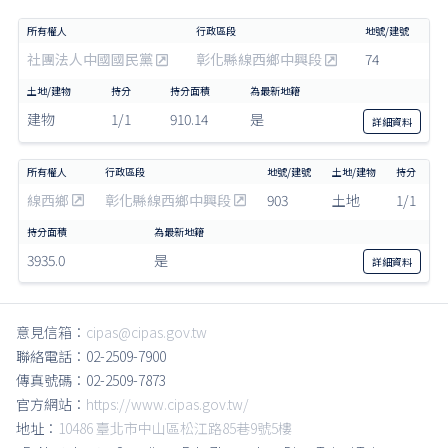
社團法人中國國民黨
彰化縣線西鄉中興段
74
建物
1/1
910.14
是
詳細
資料
線西鄉
彰化縣線西鄉中興段
903
土地
1/1
3935.0
是
詳細
資料
意見信箱：
cipas@cipas.gov.tw
聯絡電話：02-2509-7900
傳真號碼：02-2509-7873
官方網站：
https://www.cipas.gov.tw/
地址：
10486 臺北市中山區松江路85巷9號5樓