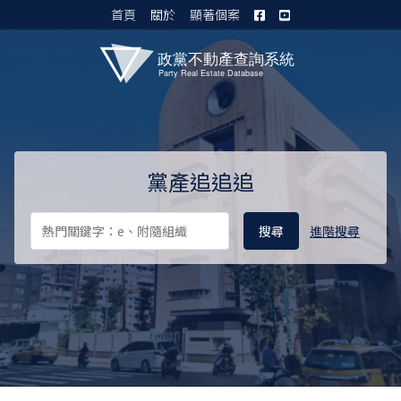
首頁
關於
顯著個案
黨產資料庫 I
黨產追追追
進階搜尋