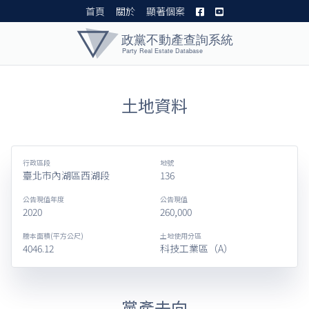
首頁
關於
顯著個案
黨產資料庫 I
土地資料
行政區段
地號
臺北市內湖區西湖段
136
公告現值年度
公告現值
2020
260,000
謄本面積(平方公尺)
土地使用分區
4046.12
科技工業區（A）
黨產去向