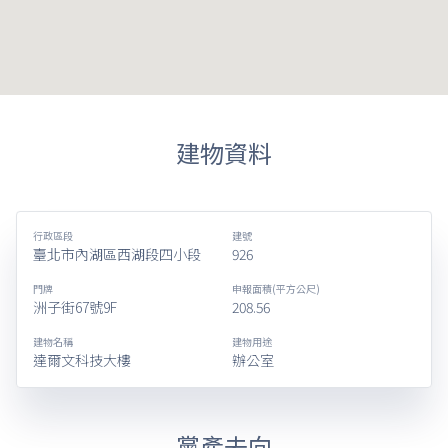
建物資料
行政區段
建號
臺北市內湖區西湖段四小段
926
門牌
申報面積(平方公尺)
洲子街67號9F
208.56
建物名稱
建物用途
達爾文科技大樓
辦公室
黨產去向