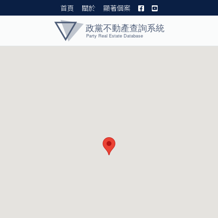
首頁
關於
顯著個案
黨產資料庫 I