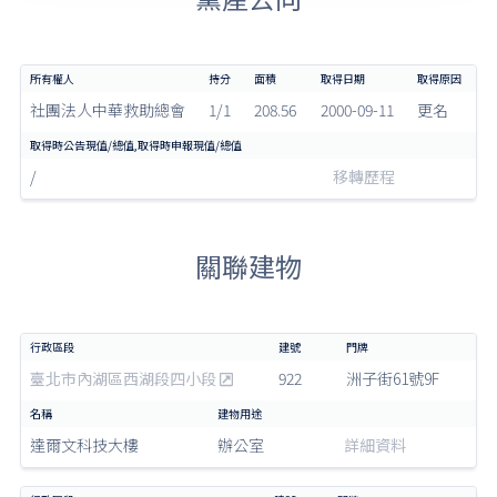
社團法人中華救助總會
1/1
208.56
2000-09-11
更名
/
移轉歷程
關聯建物
臺北市內湖區西湖段四小段
922
洲子街61號9F
達爾文科技大樓
辦公室
詳細資料