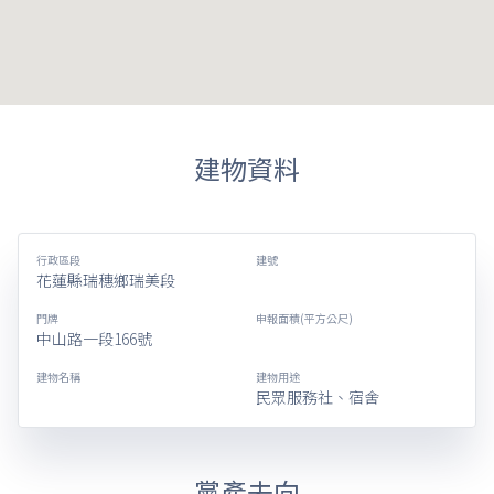
建物資料
行政區段
建號
花蓮縣瑞穗鄉瑞美段
門牌
申報面積(平方公尺)
中山路一段166號
建物名稱
建物用途
民眾服務社、宿舍
黨產去向