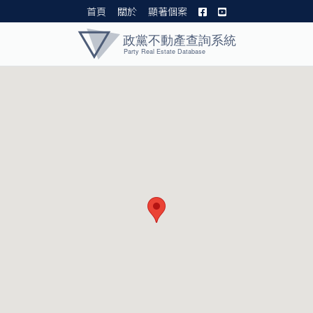
首頁
關於
顯著個案
黨產資料庫 I