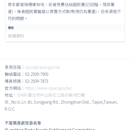
原本都是瑞穗鄉有地，前者免費送給國民黨(已回贈，現非黨
產)，後者國民黨雖是以買賣方式取得(現仍為黨產)，但有資格不
符的問題。
詳細資料
意見信箱：
cipas@cipas.gov.tw
聯絡電話：02-2509-7900
傳真號碼：02-2509-7873
官方網站：
https://www.cipas.gov.tw/
地址：
10486 臺北市中山區松江路85巷9號5樓
5F., No.9, Ln. 85, Songjiang Rd., Zhongshan Dist., Taipei,Taiwan,
R.O.C
不當黨產處理委員會
Ill-gotten Party Assets Settlement Committee