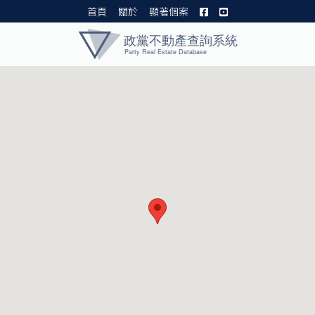
首頁
關於
顯著個案
黨產資料庫 I