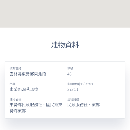
建物資料
行政區段
建號
雲林縣東勢鄉東北段
46
門牌
申報面積(平方公尺)
東榮路29巷19號
373.51
建物名稱
建物用途
東勢鄉民眾服務社、國民黨東
民眾服務社、黨部
勢鄉黨部