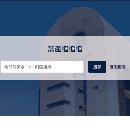
料庫 Ill-gotten Party Assets 
黨產追追追
進階搜尋