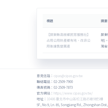
標題
摘要
【屏東縣高樹鄉民眾服務社】
屏東
占用公用財產鄉有地、改非公
地)
用後讓售變黨產
灣省
意見信箱：
cipas@cipas.gov.tw
聯絡電話：02-2509-7900
傳真號碼：02-2509-7873
官方網站：
https://www.cipas.gov.tw/
地址：
10486 臺北市中山區松江路85巷9號5樓
5F., No.9, Ln. 85, Songjiang Rd., Zhongshan Dist.