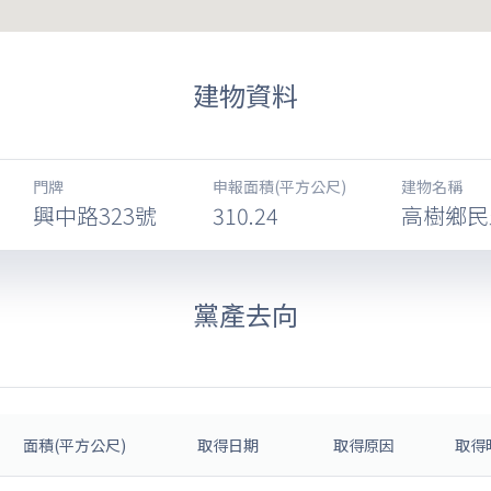
建物資料
門牌
申報面積(平方公尺)
建物名稱
興中路323號
310.24
高樹鄉民
黨產去向
面積(平方公尺)
取得日期
取得原因
取得