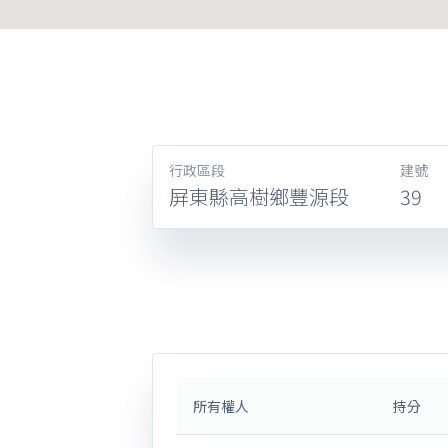
行政區段
建號
屏東縣高樹鄉豐源段
39
所有權人
持分