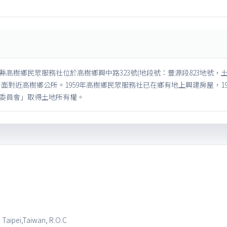
縣高樹鄉民眾服務社位於高樹鄉興中路323號(地段號：豐源段823地號，
，面對近高樹鄉公所。1959年高樹鄉民眾服務社已在鄉有地上興建房屋，1
委員會」取得土地所有權。
, Taipei,Taiwan, R.O.C