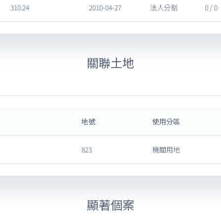
310.24
2010-04-27
法人分割
0 / 0
關聯土地
地號
使用分區
823
機關用地
顯著個案