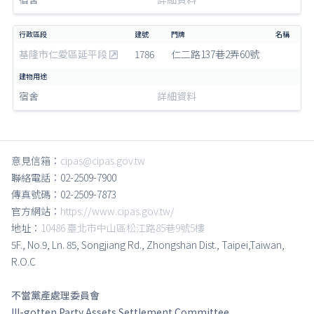
基隆市仁愛區延平段
1786
仁二路137巷2弄60號
宿舍
詳細資料
意見信箱：
cipas@cipas.gov.tw
聯絡電話：02-2509-7900
傳真號碼：02-2509-7873
官方網站：
https://www.cipas.gov.tw/
地址：
10486 臺北市中山區松江路85巷9號5樓
5F., No.9, Ln. 85, Songjiang Rd., Zhongshan Dist., Taipei,Taiwan,
R.O.C
不當黨產處理委員會
Ill-gotten Party Assets Settlement Committee