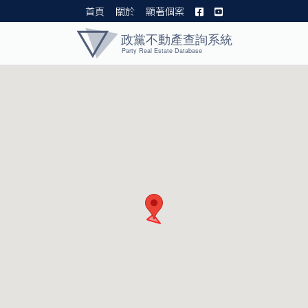
首頁
關於
顯著個案
黨產資料庫 I