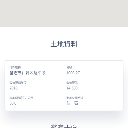
土地資料
行政區段
地號
基隆市仁愛區延平段
1000-27
公告現值年度
公告現值
2018
14,500
謄本面積(平方公尺)
土地使用分區
30.0
住一區
黨產去向