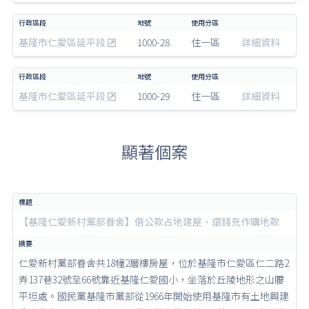
基隆市仁愛區延平段
1000-28
住一區
詳細資料
基隆市仁愛區延平段
1000-29
住一區
詳細資料
顯著個案
【基隆仁愛新村黨部眷舍】借公款占地建屋、還錢充作購地款
仁愛新村黨部眷舍共18幢2層樓房屋，位於基隆市仁愛區仁二路2
弄137巷32號至66號靠近基隆仁愛國小，坐落於丘陵地形之山腰
平坦處。國民黨基隆市黨部從1966年開始使用基隆市有土地興建