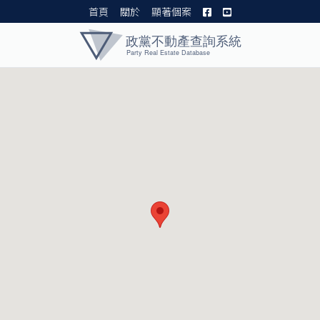
首頁
關於
顯著個案
黨產資料庫 I