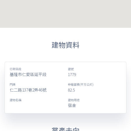
建物資料
行政區段
建號
基隆市仁愛區延平段
1779
門牌
申報面積(平方公尺)
仁二路137巷2弄46號
82.5
建物名稱
建物用途
宿舍
黨產去向