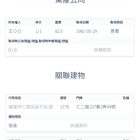
王ＯＯ
1/1
82.5
1981-05-29
買賣
0 / 0
移轉歷程
關聯建物
基隆市仁愛區延平段
1778
仁二路137巷2弄44號
宿舍
詳細資料