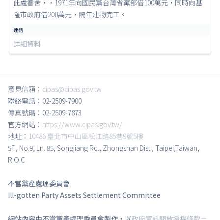
此處眷舍，，1971年向國民黨台灣省黨部借100萬元，同時向基
隆市政府借200萬元，隔年建物完工。
詳細資料
意見信箱：
cipas@cipas.gov.tw
聯絡電話：02-2509-7900
傳真號碼：02-2509-7873
官方網站：
https://www.cipas.gov.tw/
地址：
10486 臺北市中山區松江路85巷9號5樓
5F., No.9, Ln. 85, Songjiang Rd., Zhongshan Dist., Taipei,Taiwan,
R.O.C
不當黨產處理委員會
Ill-gotten Party Assets Settlement Committee
網站內容由不當黨產處理委員會製作，以
政府資料開放授權條款－