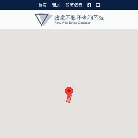
首頁
關於
顯著個案
黨產資料庫 I