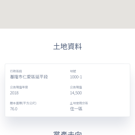
土地資料
行政區段
地號
基隆市仁愛區延平段
1000-1
公告現值年度
公告現值
2018
14,500
謄本面積(平方公尺)
土地使用分區
76.0
住一區
黨產去向