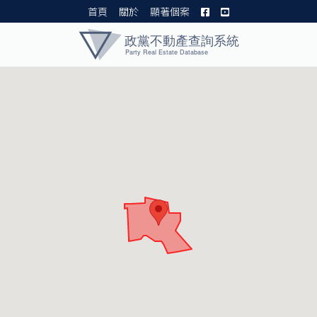
首頁
關於
顯著個案
黨產資料庫 I