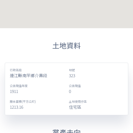
土地資料
行政區段
地號
連江縣南竿鄉介壽段
323
公告現值年度
公告現值
1911
0
謄本面積(平方公尺)
土地使用分區
1213.16
住宅區
黨產去向