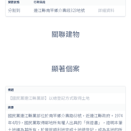
分割到
連江縣南竿鄉介壽段323地號
詳細資料
關聯建物
顯著個案
【國民黨連江縣黨部】以總登記方式取得土地
國民黨連江縣黨部位於南竿鄉介壽路63號，近連江縣政府。1974
年4月9，國民黨取得鄰地所有權人出具的「保證書」，證明本筆
土地確為其所有，於是就順利地完成土地總登記，成為本地的所