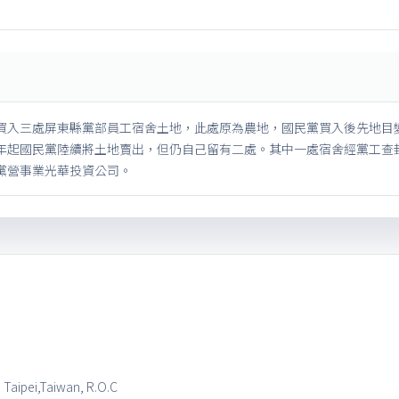
8年買入三處屏東縣黨部員工宿舍土地，此處原為農地，國民黨買入後先地目
02年起國民黨陸續將土地賣出，但仍自己留有二處。其中一處宿舍經黨工查
給黨營事業光華投資公司。
, Taipei,Taiwan, R.O.C