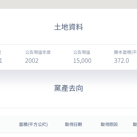
土地資料
號
公告現值年度
公告現值
謄本面積(平
1
2002
15,000
372.0
黨產去向
面積(平方公尺)
取得日期
取得原因
取