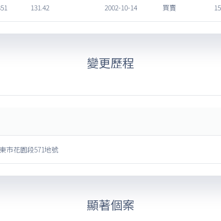
351
131.42
2002-10-14
買賣
15
變更歷程
東市花園段571地號
顯著個案