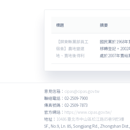
標題
摘要
【屏東縣黨部員工
國民黨於196
宿舍】農地變建
移轉登記。20
地、賣地後得利
處於2007年賣
意見信箱：
cipas@cipas.gov.tw
聯絡電話：02-2509-7900
傳真號碼：02-2509-7873
官方網站：
https://www.cipas.gov.tw/
地址：
10486 臺北市中山區松江路85巷9號5樓
5F., No.9, Ln. 85, Songjiang Rd., Zhongshan Dist.