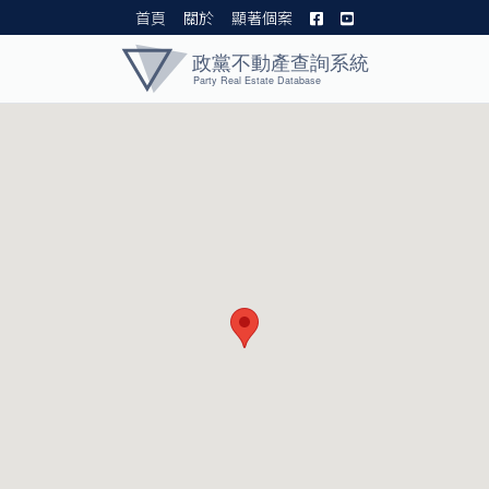
首頁
關於
顯著個案
黨產資料庫 I