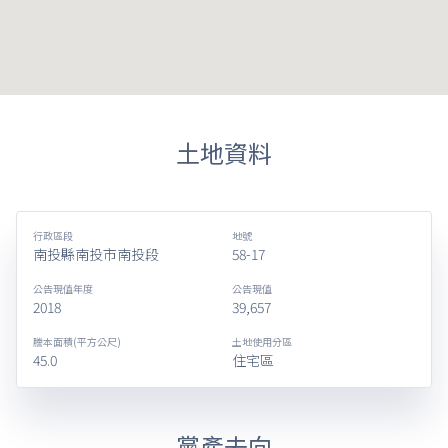
土地資料
行政區段
地號
南投縣南投市南投段
58-17
公告現值年度
公告現值
2018
39,657
謄本面積(平方公尺)
土地使用分區
45.0
住宅區
黨產去向