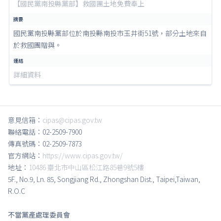
【國民黨南投縣黨部】救國團土地免費奉上
國民黨南投縣黨部位於南投縣南投市玉井街51號，部分土地來自
於救國團贈與。
詳細資料
意見信箱：
cipas@cipas.gov.tw
聯絡電話：02-2509-7900
傳真號碼：02-2509-7873
官方網站：
https://www.cipas.gov.tw/
地址：
10486 臺北市中山區松江路85巷9號5樓
5F., No.9, Ln. 85, Songjiang Rd., Zhongshan Dist., Taipei,Taiwan,
R.O.C
不當黨產處理委員會