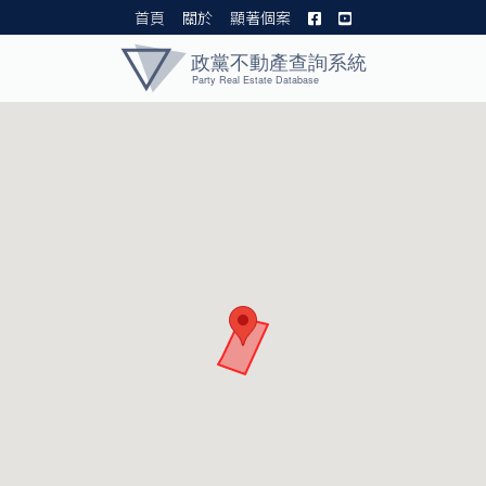
首頁
關於
顯著個案
黨產資料庫 I