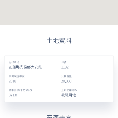
土地資料
行政區段
地號
花蓮縣光復鄉大安段
1132
公告現值年度
公告現值
2018
20,000
謄本面積(平方公尺)
土地使用分區
371.0
機關用地
黨產去向