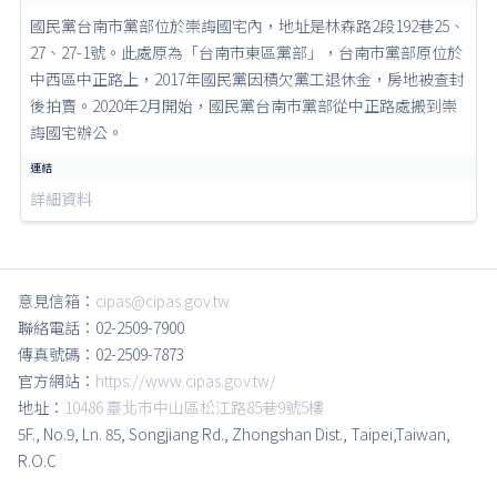
國民黨台南市黨部位於崇誨國宅內，地址是林森路2段192巷25、
27、27-1號。此處原為「台南市東區黨部」，台南市黨部原位於
中西區中正路上，2017年國民黨因積欠黨工退休金，房地被查封
後拍賣。2020年2月開始，國民黨台南市黨部從中正路處搬到崇
誨國宅辦公。
詳細資料
意見信箱：
cipas@cipas.gov.tw
聯絡電話：02-2509-7900
傳真號碼：02-2509-7873
官方網站：
https://www.cipas.gov.tw/
地址：
10486 臺北市中山區松江路85巷9號5樓
5F., No.9, Ln. 85, Songjiang Rd., Zhongshan Dist., Taipei,Taiwan,
R.O.C