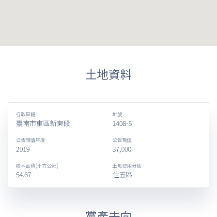
土地資料
行政區段
地號
臺南市東區新東段
1408-5
公告現值年度
公告現值
2019
37,000
謄本面積(平方公尺)
土地使用分區
54.67
住五區
黨產去向