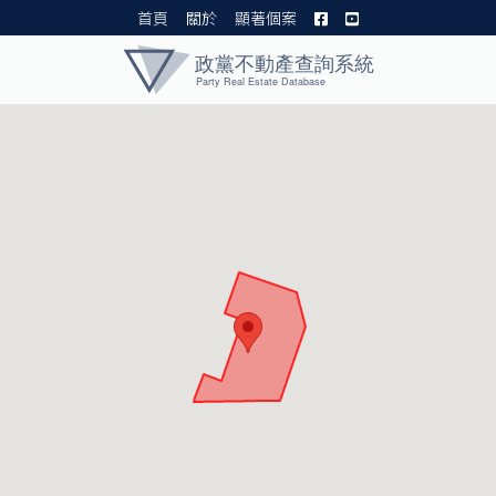
首頁
關於
顯著個案
黨產資料庫 I