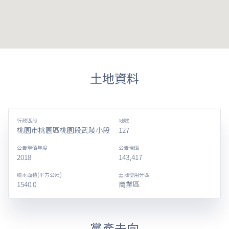
土地資料
行政區段
地號
桃園市桃園區桃園段武陵小段
127
公告現值年度
公告現值
2018
143,417
謄本面積(平方公尺)
土地使用分區
1540.0
商業區
黨產去向