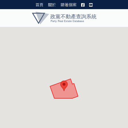
首頁
關於
顯著個案
黨產資料庫 I