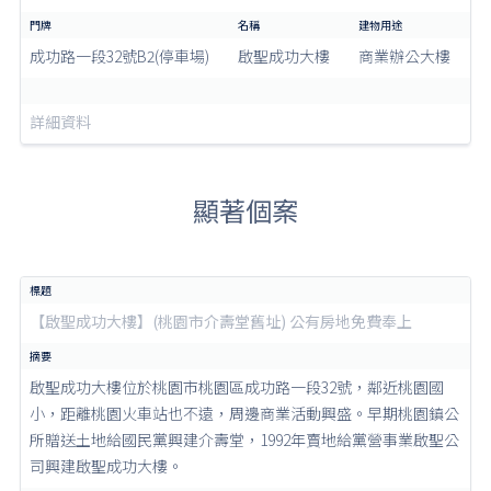
成功路一段32號B2(停車場)
啟聖成功大樓
商業辦公大樓
詳細資料
顯著個案
【啟聖成功大樓】(桃園市介壽堂舊址) 公有房地免費奉上
啟聖成功大樓位於桃園市桃園區成功路一段32號，鄰近桃園國
小，距離桃園火車站也不遠，周邊商業活動興盛。早期桃園鎮公
所贈送土地給國民黨興建介壽堂，1992年賣地給黨營事業啟聖公
司興建啟聖成功大樓。