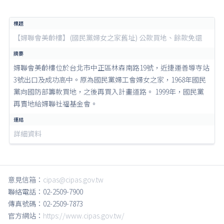
【婦聯會美齡樓】(國民黨婦女之家舊址) 公款買地、餘款免還
婦聯會美齡樓位於台北市中正區林森南路19號，近捷運善導寺站
3號出口及成功高中。原為國民黨婦工會婦女之家，1968年國民
黨向國防部籌款買地，之後再買入計畫道路。 1999年，國民黨
再賣地給婦聯社福基金會。
詳細資料
意見信箱：
cipas@cipas.gov.tw
聯絡電話：02-2509-7900
傳真號碼：02-2509-7873
官方網站：
https://www.cipas.gov.tw/