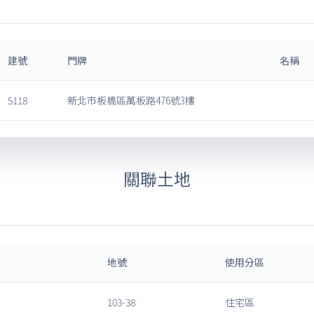
建號
門牌
名稱
5118
新北市板橋區萬板路476號3樓
關聯土地
地號
使用分區
103-38
住宅區