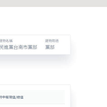
建物名稱
建物用途
民進黨台南市黨部
黨部
時申報現值/總值