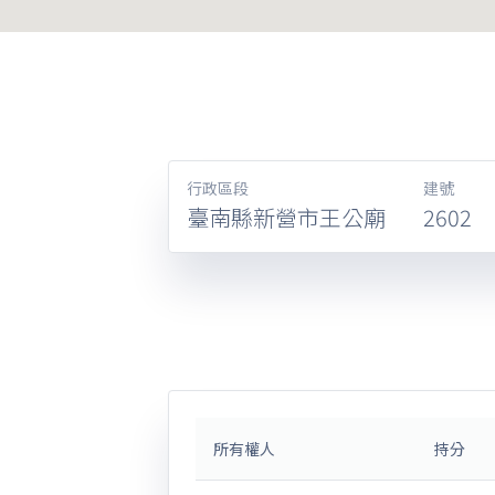
行政區段
建號
臺南縣新營市王公廟
2602
所有權人
持分