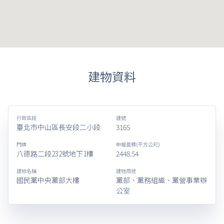
建物資料
行政區段
建號
臺北市中山區長安段二小段
3165
門牌
申報面積(平方公尺)
八德路二段232號地下1樓
2448.54
建物名稱
建物用途
國民黨中央黨部大樓
黨部、黨務組織、黨營事業辦
公室