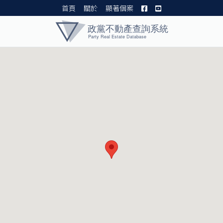
首頁
關於
顯著個案
黨產資料庫 I