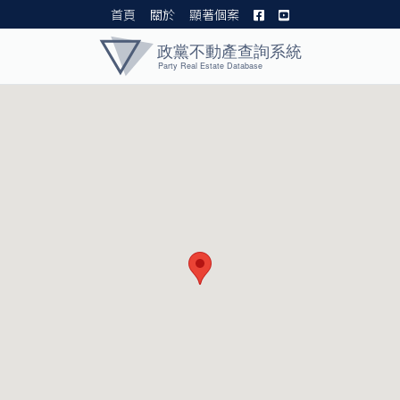
首頁
關於
顯著個案
黨產資料庫 I