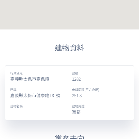
建物資料
行政區段
建號
嘉義縣太保市嘉保段
1282
門牌
申報面積(平方公尺)
嘉義縣太保市健康路181號
251.3
建物名稱
建物用途
黨部
黨產去向