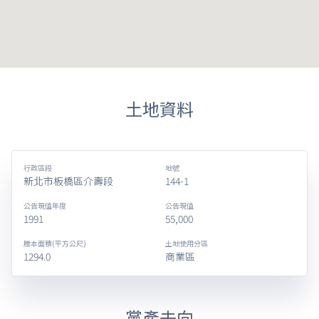
土地資料
行政區段
地號
新北市板橋區介壽段
144-1
公告現值年度
公告現值
1991
55,000
謄本面積(平方公尺)
土地使用分區
1294.0
商業區
黨產去向