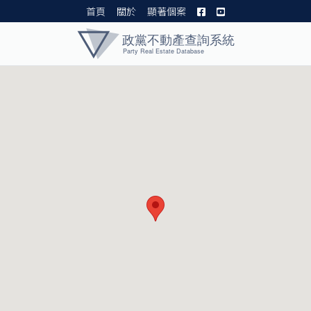
首頁
關於
顯著個案
黨產資料庫 I