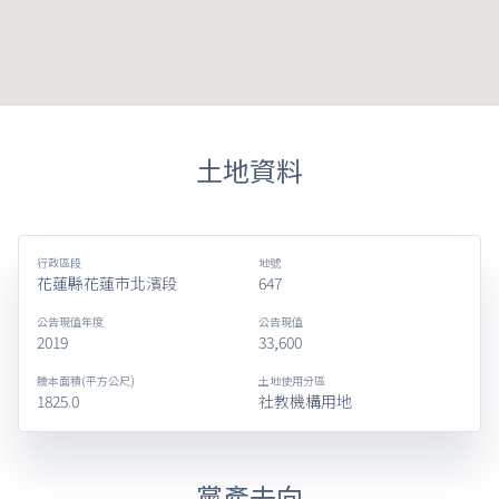
土地資料
行政區段
地號
花蓮縣花蓮市北濱段
647
公告現值年度
公告現值
2019
33,600
謄本面積(平方公尺)
土地使用分區
1825.0
社教機構用地
黨產去向