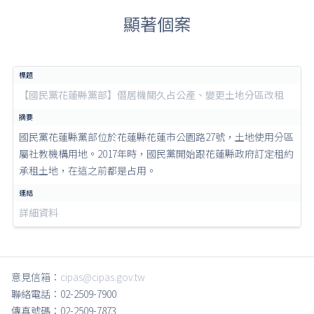
顯著個案
【國民黨花蓮縣黨部】僭居機關久占公產、變更土地分區改租
國民黨花蓮縣黨部位於花蓮縣花蓮市公園路27號，土地使用分區
屬社教機構用地。2017年時，國民黨開始跟花蓮縣政府訂定租約
承租土地，在這之前都是占用。
詳細資料
意見信箱：
cipas@cipas.gov.tw
聯絡電話：02-2509-7900
傳真號碼：02-2509-7873