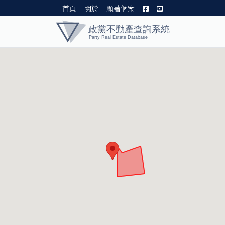
首頁
關於
顯著個案
黨產資料庫 I