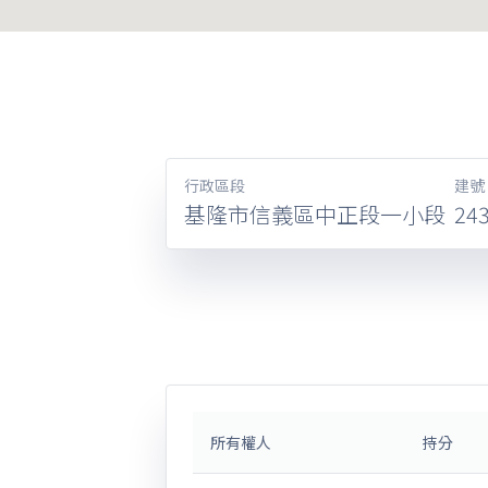
行政區段
建號
基隆市信義區中正段一小段
24
所有權人
持分