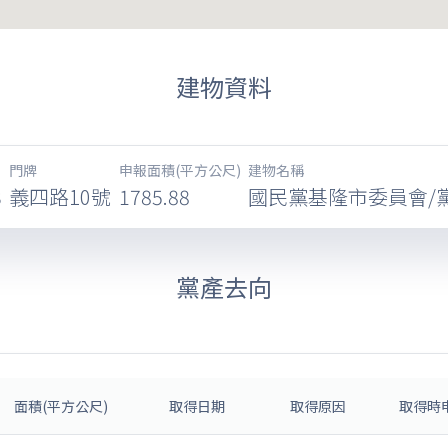
建物資料
門牌
申報面積(平方公尺)
建物名稱
3
義四路10號
1785.88
國民黨基隆市委員會/
黨產去向
面積(平方公尺)
取得日期
取得原因
取得時