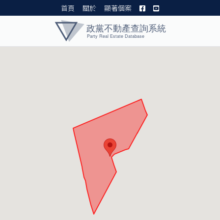
首頁
關於
顯著個案
黨產資料庫 I