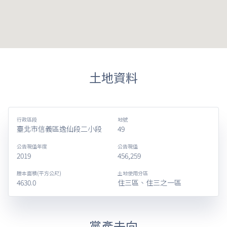
土地資料
行政區段
地號
臺北市信義區逸仙段二小段
49
公告現值年度
公告現值
2019
456,259
謄本面積(平方公尺)
土地使用分區
4630.0
住三區、住三之一區
黨產去向