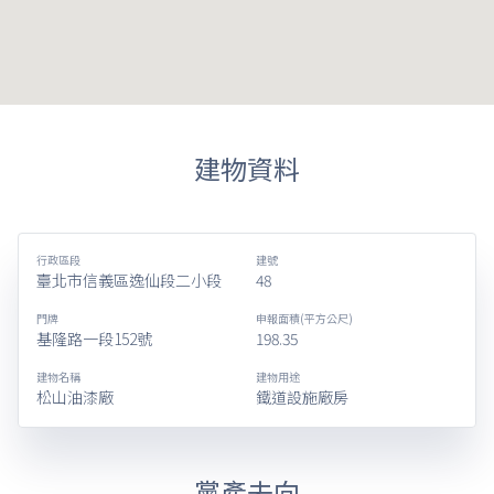
建物資料
行政區段
建號
臺北市信義區逸仙段二小段
48
門牌
申報面積(平方公尺)
基隆路一段152號
198.35
建物名稱
建物用途
松山油漆廠
鐵道設施廠房
黨產去向