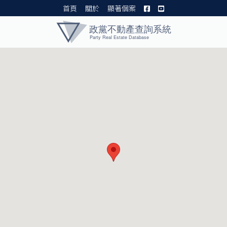
首頁
關於
顯著個案
黨產資料庫 I