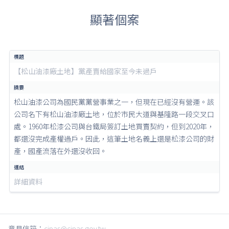
顯著個案
【松山油漆廠土地】黨產賣給國家至今未過戶
松山油漆公司為國民黨黨營事業之一，但現在已經沒有營運。該
公司名下有松山油漆廠土地，位於市民大道與基隆路一段交叉口
處。1960年松漆公司與台鐵局簽訂土地買賣契約，但到2020年，
都還沒完成產權過戶。因此，這筆土地名義上還是松漆公司的財
產，國產流落在外還沒收回。
詳細資料
意見信箱：
cipas@cipas.gov.tw