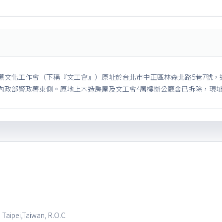
黨文化工作會（下稱『文工會』）原址於台北市中正區林森北路5巷7號，
內政部警政署東側。原地上木造房屋及文工會4層樓辦公廳舍已拆除，現
, Taipei,Taiwan, R.O.C