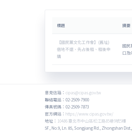
標題
摘要
【國民黨文化工作會】(舊址)
國民
借地不還、先占後租、租後申
口及
購
意見信箱：
cipas@cipas.gov.tw
聯絡電話：02-2509-7900
傳真號碼：02-2509-7873
官方網站：
https://www.cipas.gov.tw/
地址：
10486 臺北市中山區松江路85巷9號5樓
5F., No.9, Ln. 85, Songjiang Rd., Zhongshan Dist.