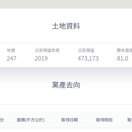
土地資料
地號
公告現值年度
公告現值
謄本面積
247
2019
473,173
81.0
黨產去向
分
面積(平方公尺)
取得日期
取得原因
取