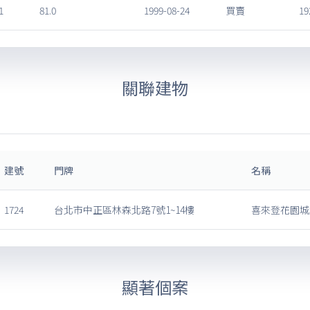
1
81.0
1999-08-24
買賣
19
關聯建物
建號
門牌
名稱
1724
台北市中正區林森北路7號1~14樓
喜來登花園城
顯著個案