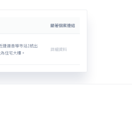
顯著個案連結
近捷運善導寺站1號出
詳細資料
址為住宅大樓。