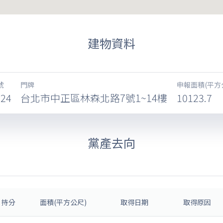
建物資料
號
門牌
申報面積(平方
724
台北市中正區林森北路7號1~14樓
10123.7
黨產去向
持分
面積(平方公尺)
取得日期
取得原因