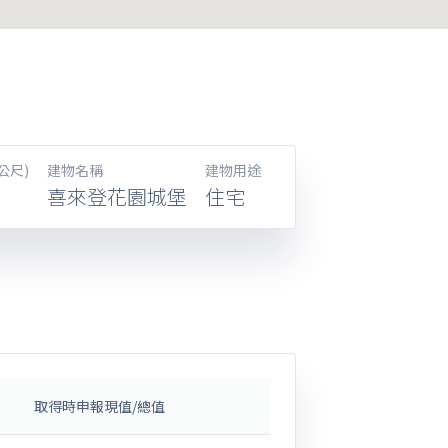
公尺)
建物名稱
建物用途
喜來登花園城堡
住宅
取得時申報現值/總值