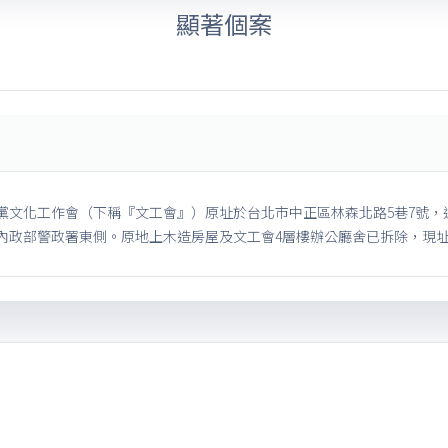
顯著個案
黨文化工作會（下稱『文工會』）原址於台北市中正區林森北路5巷7號，
內政部警政署東側。原地上木造房屋及文工會4層樓辦公廳舍已拆除，現