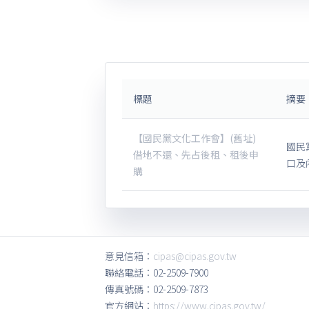
標題
摘要
【國民黨文化工作會】(舊址)
國民
借地不還、先占後租、租後申
口及
購
意見信箱：
cipas@cipas.gov.tw
聯絡電話：02-2509-7900
傳真號碼：02-2509-7873
官方網站：
https://www.cipas.gov.tw/