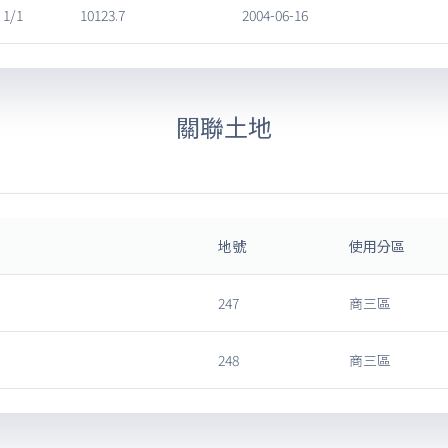
1/1
10123.7
2004-06-16
關聯土地
地號
使用分區
247
商三區
248
商三區