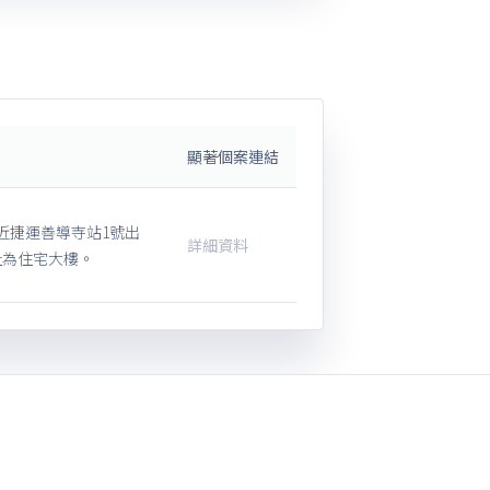
顯著個案連結
近捷運善導寺站1號出
詳細資料
址為住宅大樓。