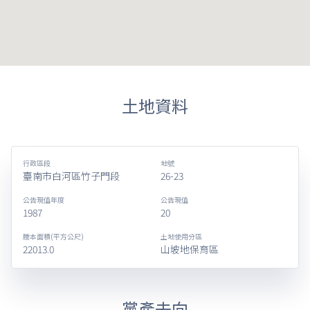
土地資料
行政區段
地號
臺南市白河區竹子門段
26-23
公告現值年度
公告現值
1987
20
謄本面積(平方公尺)
土地使用分區
22013.0
山坡地保育區
黨產去向