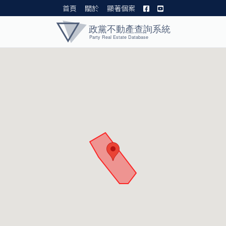
首頁
關於
顯著個案
黨產資料庫 I