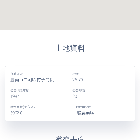
土地資料
行政區段
地號
臺南市白河區竹子門段
26-70
公告現值年度
公告現值
1987
20
謄本面積(平方公尺)
土地使用分區
5962.0
一般農業區
黨產去向