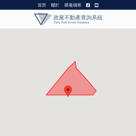
首頁
關於
顯著個案
黨產資料庫 I