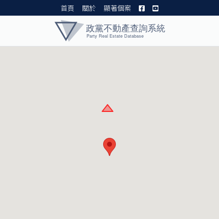
首頁
關於
顯著個案
黨產資料庫 I